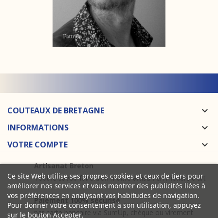
COUTEAUX DE BRETAGNE

INFORMATIONS

VOTRE COMPTE

Artisanat Breton
Ce site Web utilise ses propres cookies et ceux de tiers pour
Tout le savoir faire d'un maître artisan en métiers d'art
améliorer nos services et vous montrer des publicités liées à
vos préférences en analysant vos habitudes de navigation.
Paiement 100% sécurisé
Pour donner votre consentement à son utilisation, appuyez
par carte bancaire via SumUp, chèque ou virement
sur le bouton Accepter.