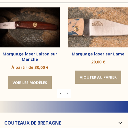
Marquage laser Laiton sur
Marquage laser sur Lame
Manche
Prix
20,00 €
Prix
À partir de
30,00 €
AJOUTER AU PANIER
VOIR LES MODÈLES
COUTEAUX DE BRETAGNE
