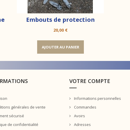
he
Embouts de protection
Prix
20,00 €
AJOUTER AU PANIER
ORMATIONS
VOTRE COMPTE
ison
Informations personnelles
tions générales de vente
Commandes
ment sécurisé
Avoirs
ique de confidentialité
Adresses