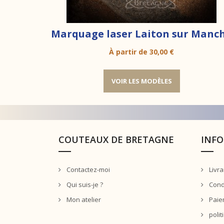
Marquage laser Laiton sur Manc
Prix
À partir de
30,00 €
VOIR LES MODÈLES
COUTEAUX DE BRETAGNE
INF
Contactez-moi
Livra
Qui suis-je ?
Condi
Mon atelier
Paie
polit