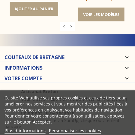
base
AJOUTER AU PANIER
VOIR LES MODÈLES
COUTEAUX DE BRETAGNE

INFORMATIONS

VOTRE COMPTE

Artisanat Breton
Ce site Web utilise ses propres cookies et ceux de tiers pour
Tout le savoir faire d'un maître artisan en métiers d'art
améliorer nos services et vous montrer des publicités liées à
vos préférences en analysant vos habitudes de navigation.
Paiement 100% sécurisé
Pour donner votre consentement à son utilisation, appuyez
par carte bancaire via SumUp, chèque ou virement
sur le bouton Accepter.
bancaire
Plus d'informations
Personnaliser les cookies